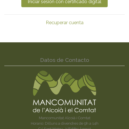
Recuperar cuenta
Datos de Contacto
Mancomunitat Alcoià i Comtat
Horario: Dilluns a divendres de 9h a 14h
C/ Sant Mateu, 3 (Edifici Àgora)