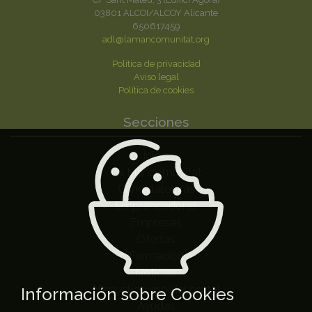
03801 ALCOI/ALCOY Alicante
650617459
adl@lamancomunitat.org
Política de privacidad
Aviso legal
Política de cookies
Secciones
Inicio
La Mancomunitat
Candidatos/as
Emprendedores
Empresas
Ofertas
Formación
Noticias
Manual de uso del portal
Información sobre Cookies
Ayudas