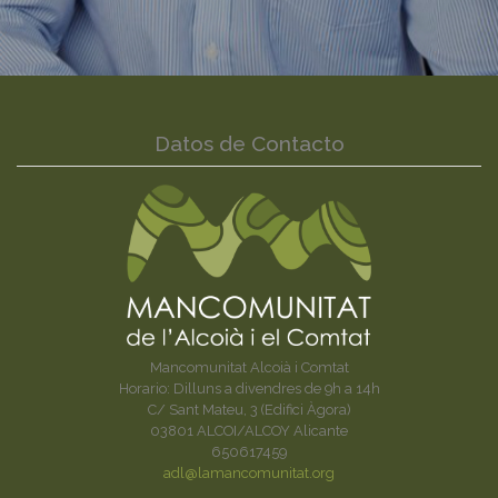
Datos de Contacto
Mancomunitat Alcoià i Comtat
Horario: Dilluns a divendres de 9h a 14h
C/ Sant Mateu, 3 (Edifici Àgora)
03801 ALCOI/ALCOY Alicante
650617459
adl@lamancomunitat.org