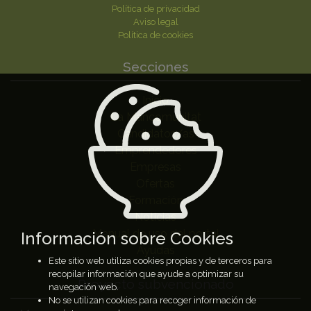
Política de privacidad
Aviso legal
Política de cookies
Secciones
Inicio
La Mancomunitat
Candidatos/as
Emprendedores
Empresas
Ofertas
Formación
Noticias
Manual de uso del portal
Información sobre Cookies
Ayudas
Este sitio web utiliza cookies propias y de terceros para
recopilar información que ayude a optimizar su
Proyecto subvencionado
navegación web.
No se utilizan cookies para recoger información de