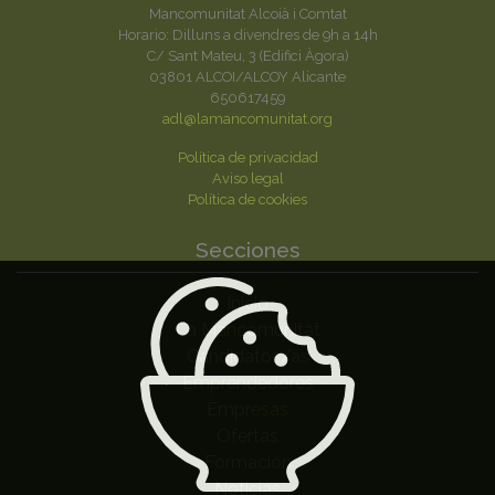
Mancomunitat Alcoià i Comtat
Horario: Dilluns a divendres de 9h a 14h
C/ Sant Mateu, 3 (Edifici Àgora)
03801 ALCOI/ALCOY Alicante
650617459
adl@lamancomunitat.org
Política de privacidad
Aviso legal
Política de cookies
Secciones
Inicio
La Mancomunitat
Candidatos/as
Emprendedores
Empresas
Ofertas
Formación
Noticias