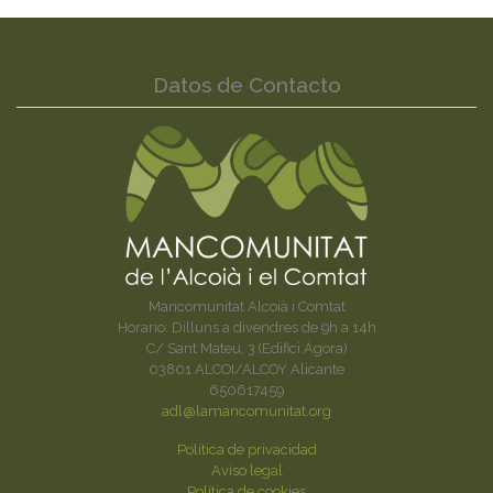
Datos de Contacto
Mancomunitat Alcoià i Comtat
Horario: Dilluns a divendres de 9h a 14h
C/ Sant Mateu, 3 (Edifici Àgora)
03801 ALCOI/ALCOY Alicante
650617459
adl@lamancomunitat.org
Política de privacidad
Aviso legal
Política de cookies