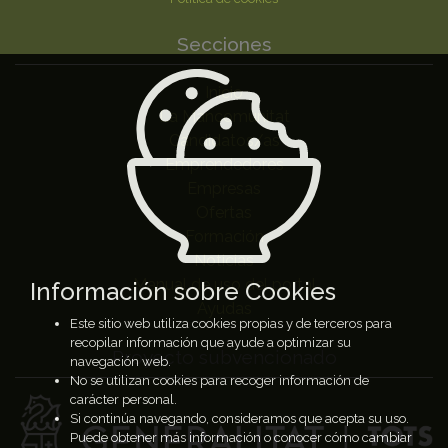
Secciones
Inicio
La Mancomunitat
Candidatos/as
Emprendedores
Empresas
Ofertas
Formación
Noticias
Manual de uso del portal
Información sobre Cookies
Ayudas
Este sitio web utiliza cookies propias y de terceros para
recopilar información que ayude a optimizar su
Proyecto subvencionado
navegación web.
No se utilizan cookies para recoger información de
carácter personal.
Si continúa navegando, consideramos que acepta su uso.
Puede obtener más información o conocer cómo cambiar