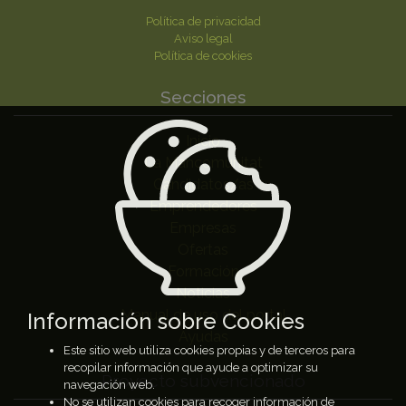
Política de privacidad
Aviso legal
Política de cookies
Secciones
Inicio
La Mancomunitat
Candidatos/as
Emprendedores
Empresas
Ofertas
Formación
Noticias
Manual de uso del portal
Información sobre Cookies
Ayudas
Este sitio web utiliza cookies propias y de terceros para
recopilar información que ayude a optimizar su
Proyecto subvencionado
navegación web.
No se utilizan cookies para recoger información de