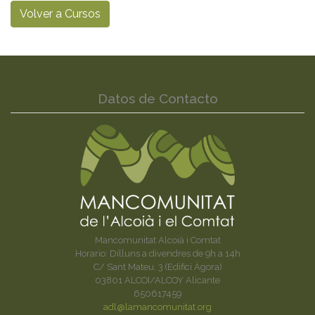
Volver a Cursos
Datos de Contacto
Mancomunitat Alcoià i Comtat
Horario: Dilluns a divendres de 9h a 14h
C/ Sant Mateu, 3 (Edifici Àgora)
03801 ALCOI/ALCOY Alicante
650617459
adl@lamancomunitat.org