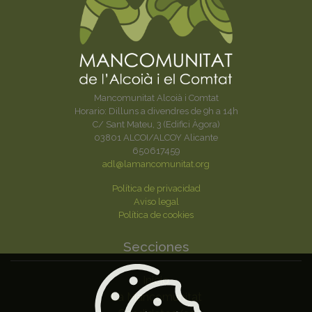
Mancomunitat Alcoià i Comtat
Horario: Dilluns a divendres de 9h a 14h
C/ Sant Mateu, 3 (Edifici Àgora)
03801 ALCOI/ALCOY Alicante
650617459
adl@lamancomunitat.org
Política de privacidad
Aviso legal
Política de cookies
Secciones
Inicio
La Mancomunitat