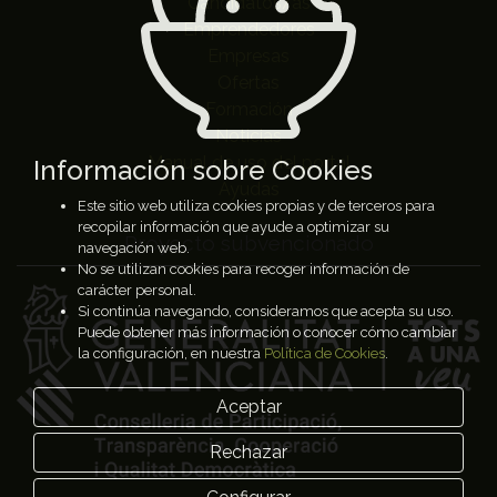
Candidatos/as
Emprendedores
Empresas
Ofertas
Formación
Noticias
Manual de uso del portal
Información sobre Cookies
Ayudas
Este sitio web utiliza cookies propias y de terceros para
recopilar información que ayude a optimizar su
Proyecto subvencionado
navegación web.
No se utilizan cookies para recoger información de
carácter personal.
Si continúa navegando, consideramos que acepta su uso.
Puede obtener más información o conocer cómo cambiar
la configuración, en nuestra
Política de Cookies
.
Aceptar
Rechazar