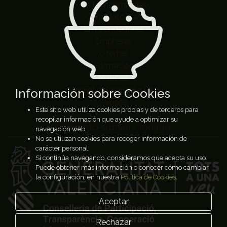
La Mancomunitat
Candidatos/as
Emprendedores
Empresas
Ofertas
Formación
Noticias
Manual de uso del portal
Información sobre Cookies
Ayudas
Este sitio web utiliza cookies propias y de terceros para
recopilar información que ayude a optimizar su
Proyecto subvencionado
navegación web.
No se utilizan cookies para recoger información de
carácter personal.
Si continúa navegando, consideramos que acepta su uso.
Puede obtener más información o conocer cómo cambiar
la configuración, en nuestra
Política de Cookies
.
Aceptar
Rechazar