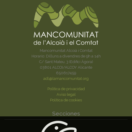
Mancomunitat Alcoià i Comtat
Horario: Dilluns a divendres de 9h a 14h
C/ Sant Mateu, 3 (Edifici Àgora)
03801 ALCOI/ALCOY Alicante
650617459
adl@lamancomunitat.org
Política de privacidad
Aviso legal
Política de cookies
Secciones
Inicio