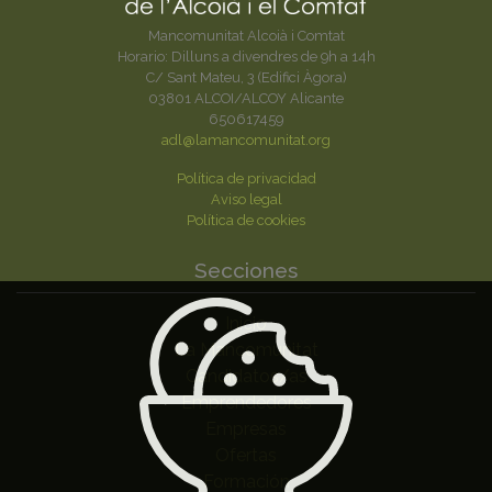
Mancomunitat Alcoià i Comtat
Horario: Dilluns a divendres de 9h a 14h
C/ Sant Mateu, 3 (Edifici Àgora)
03801 ALCOI/ALCOY Alicante
650617459
adl@lamancomunitat.org
Política de privacidad
Aviso legal
Política de cookies
Secciones
Inicio
La Mancomunitat
Candidatos/as
Emprendedores
Empresas
Ofertas
Formación