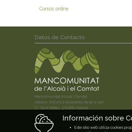
Cursos online
Datos de Contacto
Mancomunitat Alcoià i Comtat
Horario: Dilluns a divendres de 9h a 14h
C/ Sant Mateu, 3 (Edifici Àgora)
03801 ALCOI/ALCOY Alicante
Información sobre C
650617459
adl@lamancomunitat.org
Este sitio web utiliza cookies pr