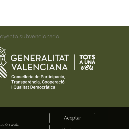
royecto subvencionado
Aceptar
egación web.