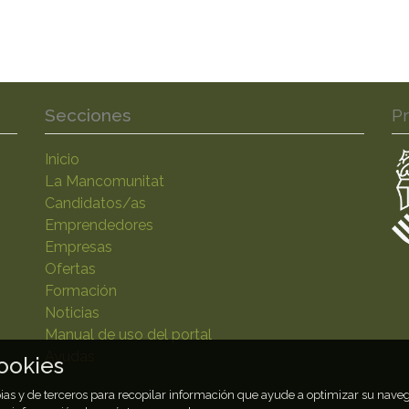
Secciones
P
Inicio
La Mancomunitat
Candidatos/as
Emprendedores
Empresas
Ofertas
Formación
Noticias
Manual de uso del portal
Ayudas
ookies
opias y de terceros para recopilar información que ayude a optimizar su nav